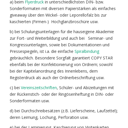
a) beim
Flyerdruck
in unterschiedlichsten DIN- bzw.
Sonderformaten mit diversen Papierstärken als einfaches
giveaway über den Wickel- oder Leporellofalz bis zur
kaschierten (Firmen-) Hochglanzbroschüre usw.
b) bei Schulungsunterlagen für die hauseigene Akademie
zur Fort- und Weiterbildung und auch bei
Seminar- und
Kongressunterlagen, sowie bei Dokumentationen und
Pressespiegeln, ist i.a. die einfache
Spiralbindung
gebräuchlich. Besondere Sorgfalt garantiert COPY STAR
ebenfalls bei der Konfektionierung von Ordnern; sowohl
bei der Kapitelanordnung des Innenlebens, dem
Registerdruck als auch der Ordnerbeschriftung usw.
c) bei
Vereinszeitschriften
, Schüler- und Abizeitungen mit
der Rückenstich- oder der Ringösenheftung in DIN- oder
Sonderformaten usw.
d) bei Durchschreibesätzen (z.B. Lieferscheine, Laufzettel);
deren Leimung, Lochung, Perforation usw.
e) bei der Laminierung, Kaschierung von Visitenkarten